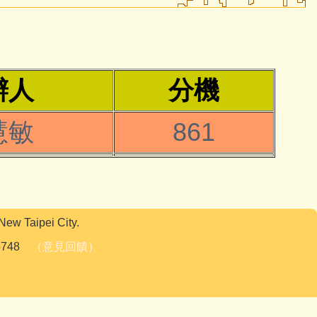
辦人
分機
慧敏
861
 Taipei City.
06748
（意見回饋）