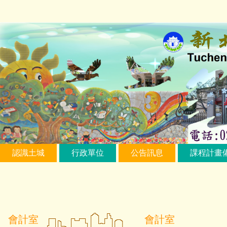
跳
到
主
要
內
容
區
認識土城
行政單位
公告訊息
課程計畫
會計室
會計室